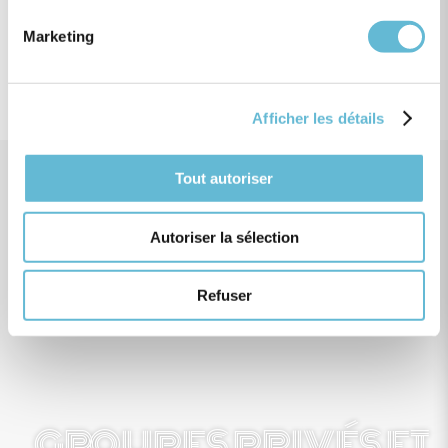
PARTENARIATS
Marketing
Afficher les détails
Tout autoriser
ÉVÉNEMENTS
Autoriser la sélection
CORPORATIFS
Refuser
GROUPES PRIVÉS ET